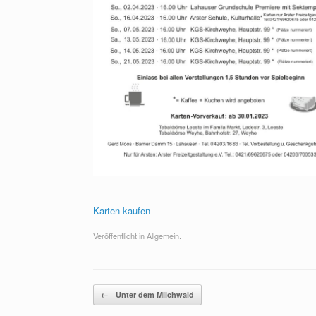
Karten kaufen
Veröffentlicht in Allgemein.
Beitragsnavigation
←
Unter dem Milchwald