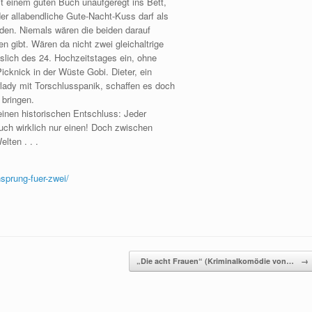
it einem guten Buch unaufgeregt ins Bett,
er allabendliche Gute-Nacht-Kuss darf als
den. Niemals wären die beiden darauf
n gibt. Wären da nicht zwei gleichaltrige
slich des 24. Hochzeitstages ein, ohne
Picknick in der Wüste Gobi. Dieter, ein
rlady mit Torschlusspanik, schaffen es doch
 bringen.
einen historischen Entschluss: Jeder
uch wirklich nur einen! Doch zwischen
lten . . .
nsprung-fuer-zwei/
„Die acht Frauen“ (Kriminalkomödie von…
→