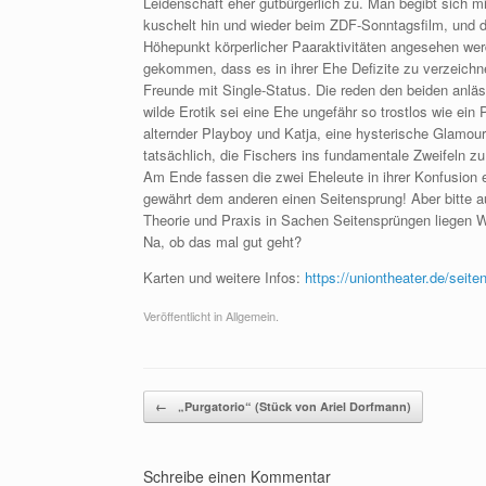
Leidenschaft eher gutbürgerlich zu. Man begibt sich m
kuschelt hin und wieder beim ZDF-Sonntagsfilm, und d
Höhepunkt körperlicher Paaraktivitäten angesehen wer
gekommen, dass es in ihrer Ehe Defizite zu verzeichne
Freunde mit Single-Status. Die reden den beiden anläs
wilde Erotik sei eine Ehe ungefähr so trostlos wie ein 
alternder Playboy und Katja, eine hysterische Glamou
tatsächlich, die Fischers ins fundamentale Zweifeln zu
Am Ende fassen die zwei Eheleute in ihrer Konfusion 
gewährt dem anderen einen Seitensprung! Aber bitte a
Theorie und Praxis in Sachen Seitensprüngen liegen We
Na, ob das mal gut geht?
Karten und weitere Infos:
https://uniontheater.de/seite
Veröffentlicht in Allgemein.
Beitragsnavigation
←
„Purgatorio“ (Stück von Ariel Dorfmann)
Schreibe einen Kommentar