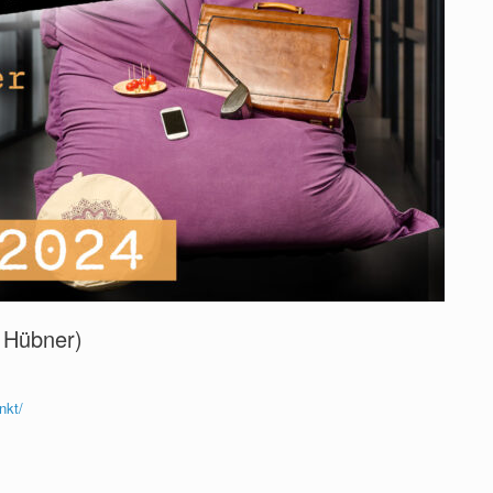
 Hübner)
nkt/