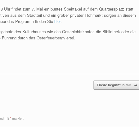
18 Uhr findet zum 7. Mal ein buntes Spektakel auf dem Quartiersplatz statt.
ativen aus dem Stadtteil und ein großer privater Flohmarkt sorgen an diesem
 über das Programm finden Sie
hier
.
ebote des Kulturhauses wie das Geschichtskontor, die Bibliothek oder die
 Führung durch das Osterfeuerbergviertel.
Friede beginnt in mir
→
sind mit
*
markiert