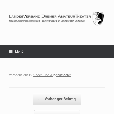
Zum
Inhalt
springen
Menü
Veröffentlicht in
Kinder- und Jugendtheater
.
Beitragsnavigation
←
Vorheriger Beitrag