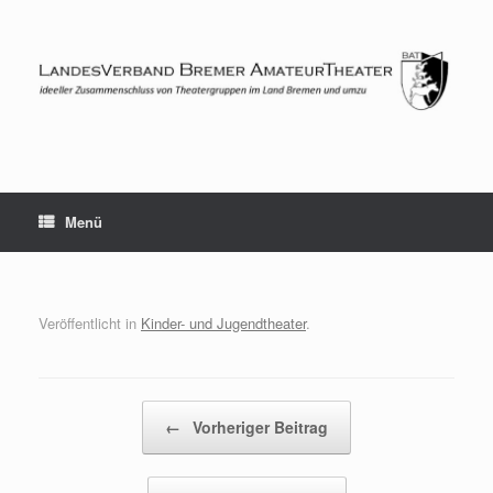
Zum
Inhalt
springen
Menü
Veröffentlicht in
Kinder- und Jugendtheater
.
Beitragsnavigation
←
Vorheriger Beitrag