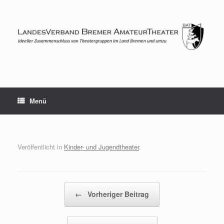
Zum
Inhalt
springen
Menü
Veröffentlicht in
Kinder- und Jugendtheater
.
Beitragsnavigation
←
Vorheriger Beitrag