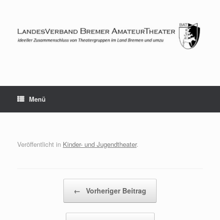
Zum
Inhalt
springen
Menü
Veröffentlicht in
Kinder- und Jugendtheater
.
Beitragsnavigation
←
Vorheriger Beitrag