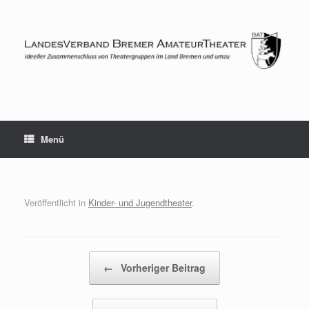
Zum
Inhalt
springen
Menü
Veröffentlicht in
Kinder- und Jugendtheater
.
Beitragsnavigation
←
Vorheriger Beitrag