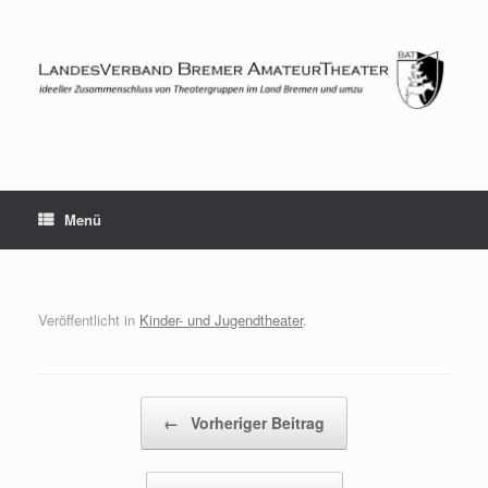
Zum
Inhalt
springen
Menü
Veröffentlicht in
Kinder- und Jugendtheater
.
Beitragsnavigation
←
Vorheriger Beitrag