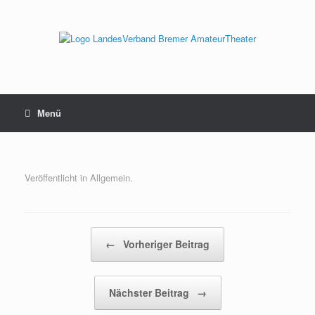
Zum
Inhalt
springen
Menü
Veröffentlicht in Allgemein.
Beitragsnavigation
←
Vorheriger Beitrag
Nächster Beitrag
→