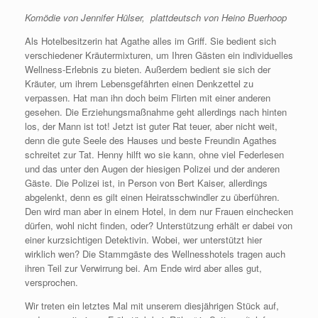
Komödie von Jennifer Hülser, plattdeutsch von Heino Buerhoop
Als Hotelbesitzerin hat Agathe alles im Griff. Sie bedient sich
verschiedener Kräutermixturen, um Ihren Gästen ein individuelles
Wellness-Erlebnis zu bieten. Außerdem bedient sie sich der
Kräuter, um ihrem Lebensgefährten einen Denkzettel zu
verpassen. Hat man ihn doch beim Flirten mit einer anderen
gesehen. Die Erziehungsmaßnahme geht allerdings nach hinten
los, der Mann ist tot! Jetzt ist guter Rat teuer, aber nicht weit,
denn die gute Seele des Hauses und beste Freundin Agathes
schreitet zur Tat. Henny hilft wo sie kann, ohne viel Federlesen
und das unter den Augen der hiesigen Polizei und der anderen
Gäste. Die Polizei ist, in Person von Bert Kaiser, allerdings
abgelenkt, denn es gilt einen Heiratsschwindler zu überführen.
Den wird man aber in einem Hotel, in dem nur Frauen einchecken
dürfen, wohl nicht finden, oder? Unterstützung erhält er dabei von
einer kurzsichtigen Detektivin. Wobei, wer unterstützt hier
wirklich wen? Die Stammgäste des Wellnesshotels tragen auch
ihren Teil zur Verwirrung bei. Am Ende wird aber alles gut,
versprochen.
Wir treten ein letztes Mal mit unserem diesjährigen Stück auf,