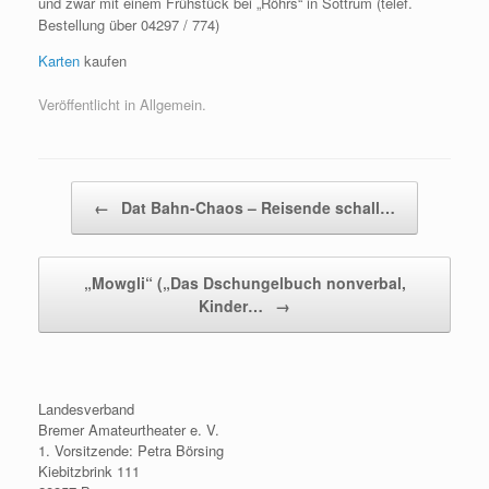
und zwar mit einem Frühstück bei „Röhrs“ in Sottrum (telef.
Bestellung über 04297 / 774)
Karten
kaufen
Veröffentlicht in Allgemein.
Beitragsnavigation
←
Dat Bahn-Chaos – Reisende schall…
„Mowgli“ („Das Dschungelbuch nonverbal,
Kinder…
→
Landesverband
Bremer Amateurtheater e. V.
1. Vorsitzende: Petra Börsing
Kiebitzbrink 111