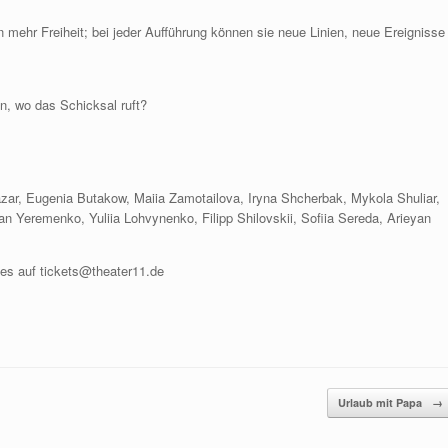
n mehr Freiheit; bei jeder Aufführung können sie neue Linien, neue Ereignisse
in, wo das Schicksal ruft?
zar, Eugenia Butakow, Maiia Zamotailova, Iryna Shcherbak, Mykola Shuliar,
an Yeremenko, Yuliia Lohvynenko, Filipp Shilovskii, Sofiia Sereda, Arieyan
 es auf tickets@theater11.de
Urlaub mit Papa
→