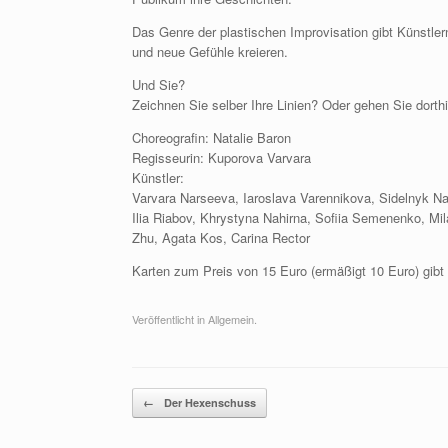
Das Genre der plastischen Improvisation gibt Künstler
und neue Gefühle kreieren.
Und Sie?
Zeichnen Sie selber Ihre Linien? Oder gehen Sie dorth
Choreografin: Natalie Baron
Regisseurin: Kuporova Varvara
Künstler:
Varvara Narseeva, Iaroslava Varennikova, Sidelnyk Na
Ilia Riabov, Khrystyna Nahirna, Sofiia Semenenko, Mil
Zhu, Agata Kos, Carina Rector
Karten zum Preis von 15 Euro (ermäßigt 10 Euro) gibt
Veröffentlicht in Allgemein.
Beitragsnavigation
←
Der Hexenschuss